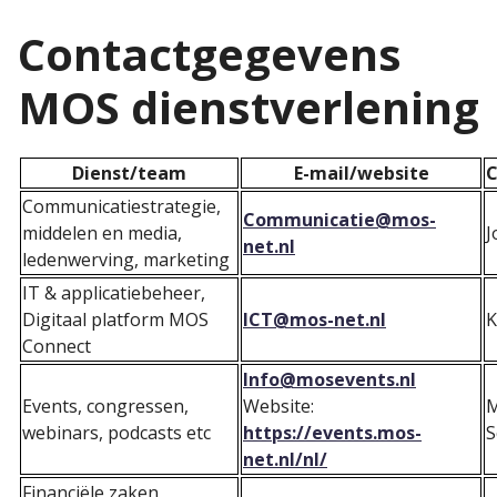
Contactgegevens
MOS dienstverlening
Dienst/team
E-mail/website
C
Communicatiestrategie,
Communicatie@mos-
middelen en media,
J
net.nl
ledenwerving, marketing
IT & applicatiebeheer,
Digitaal platform MOS
ICT@mos-net.nl
K
Connect
Info@mosevents.nl
Events, congressen,
Website:
M
webinars, podcasts etc
https://events.mos-
S
net.nl/nl/
Financiële zaken,