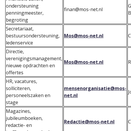
ondersteuning
G
finan@mos-net.nl
penningmeester,
B
begroting
Secretariaat,
bestuursondersteuning,
Mos@mos-net.nl
C
ledenservice
Directie,
verenigingsmanagement,
Mos@mos-net.nl
R
nieuwe opdrachten en
offertes
HR, vacatures,
solliciteren,
mensenorganisatie@mos-
J
personeelszaken en
net.nl
stage
Magazines,
jubileumboeken,
Redactie@mos-net.nl
C
redactie- en