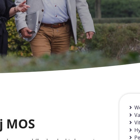
We
Va
j MOS
Vi
Hy
Pe