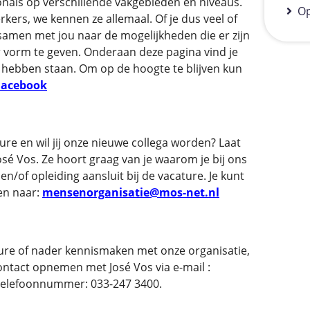
nals op verschillende vakgebieden en niveaus.
Op
kers, we kennen ze allemaal. Of je dus veel of
g samen met jou naar de mogelijkheden die er zijn
vorm te geven. Onderaan deze pagina vind je
hebben staan. Om op de hoogte te blijven kun
Facebook
re en wil jij onze nieuwe collega worden? Laat
sé Vos. Ze hoort graag van je waarom je bij ons
en/of opleiding aansluit bij de vacature. Je kunt
len naar:
mensenorganisatie@mos-net.nl
ture of nader kennismaken met onze organisatie,
contact opnemen met José Vos via e-mail :
telefoonnummer: 033-247 3400.