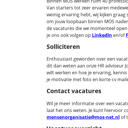
Binnen MOS werken ruim 40 professio
Van starters tot zeer ervaren medewer
weinig ervaring hebt, wij kijken graa
om jouw loopbaan binnen MOS nader 
de vacatures die we momenteel open 
je ons ook volgen op
LinkedIn
en/of
Solliciteren
Enthousiast geworden over een vacatu
dit dan weten aan onze HR adviseur Jo
wilt werken en hoe je ervaring, kennis 
je motivatie met foto en korte cv mai
Contact vacatures
Wil je meer informatie over een vaca
laat het ons weten. Je kunt hiervoor 
mensenorganisatie@mos-net.nl
of 