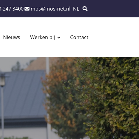
Ons
Zoek
3-247 3400
mos@mos-net.nl
NL
oonnummer:
emailadres:
Nieuws
Werken bij
Contact