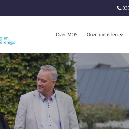
Ons
03
telef
Main
Over MOS
Onze diensten
navigation