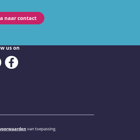
a naar contact
ow us on
LinkedIn
Facebook
voorwaarden
van toepassing.