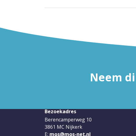
Neem dir
Bezoekadres
Berencamperweg 10
3861 MC Nijkerk
E:
mos@mos-net.nl