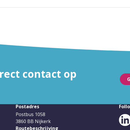
ect contact op
G
Postadres
Foll
Postbus 1058
3860 BB Nijkerk
Routebeschrijving