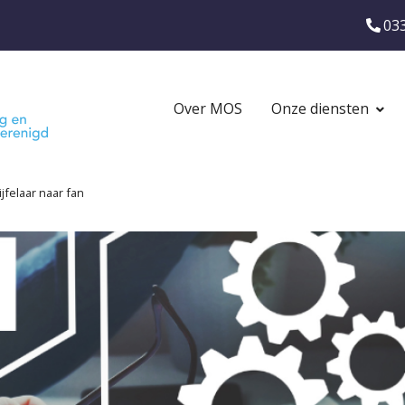
Ons
03
telef
Main
Over MOS
Onze diensten
navigation
jfelaar naar fan