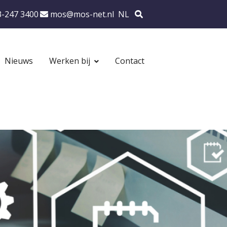
Ons
Zoek
3-247 3400
mos@mos-net.nl
NL
oonnummer:
emailadres:
Nieuws
Werken bij
Contact