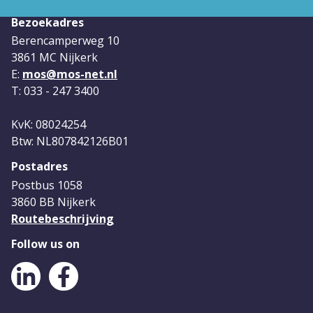
Bezoekadres
Berencamperweg 10
3861 MC Nijkerk
E:
mos@mos-net.nl
T: 033 - 247 3400
KvK: 08024254
Btw: NL807842126B01
Postadres
Postbus 1058
3860 BB Nijkerk
Routebeschrijving
Follow us on
LinkedIn
Facebook