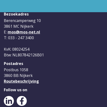
Bezoekadres
Berencamperweg 10
3861 MC Nijkerk
E:
mos@mos-net.nl
T: 033 - 247 3400
KvK: 08024254
Btw: NL807842126B01
Postadres
Postbus 1058
3860 BB Nijkerk
Routebeschrijving
Follow us on
LinkedIn
Facebook