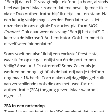
“Ben jij dat echt?” vraagt mijn telefoon. Ja hoor, al sinds
heel wat jaren! Maar zonder dat ene bevestigende tikje
via de Duo Authenticator blijf ik netjes buiten staan. Na
een keurig vinkje mag ik verder. Even later wil ik iets
opzoeken in ons digitale Procurios-platform
MOS
Connect
. Ook daar weer de vraag: “Ben jij het echt?” Dit
keer via de Microsoft Authenticator. Ook hier moet ik
mezelf weer ‘binnenlaten'.
Soms voelt het alsof ik bij een exclusief feestje sta,
waar ik én op de gastenlijst sta én de portier ben.
Veilig? Absoluut!! Frustrerend? Soms. Zeker als je
werktempo hoog ligt óf als de batterij van je telefoon
nog maar 1% heeft. Toch maken wij dagelijks gebruik
van verschillende tools die ons met twee-factor-
authenticatie (2FA) toegang geven. Maar waarom
eigenlijk?
2FA in een notendop
Twee-factor-authenticatie (2FA) betekent dat je naast