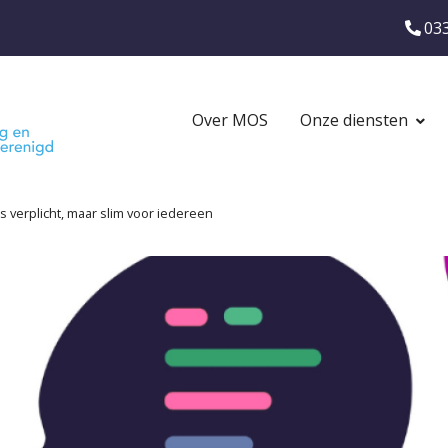
Ons
03
telef
Main
Over MOS
Onze diensten
navigation
s verplicht, maar slim voor iedereen