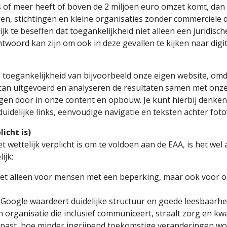
of meer heeft of boven de 2 miljoen euro omzet komt, dan val
en, stichtingen en kleine organisaties zonder commerciële d
grijk te beseffen dat toegankelijkheid niet alleen een juridi
twoord kan zijn om ook in deze gevallen te kijken naar digi
e toegankelijkheid van bijvoorbeeld onze eigen website, omd
an uitgevoerd en analyseren de resultaten samen met onze
gen door in onze content en opbouw. Je kunt hierbij denken
 duidelijke links, eenvoudige navigatie en teksten achter fot
licht is)
et wettelijk verplicht is om te voldoen aan de EAA, is het we
ijk:
niet alleen voor mensen met een beperking, maar ook voor
 Google waardeert duidelijke structuur en goede leesbaarhe
rganisatie die inclusief communiceert, straalt zorg en kwal
past, hoe minder ingrijpend toekomstige veranderingen w