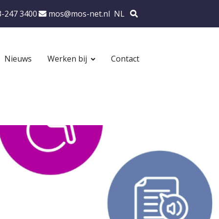
Ons
Zoek
3-247 3400
mos@mos-net.nl
NL
oonnummer:
emailadres:
Nieuws
Werken bij
Contact