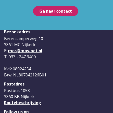
Ga naar contact
Bezoekadres
Berencamperweg 10
3861 MC Nijkerk
E:
mos@mos-net.nl
T: 033 - 247 3400
KvK: 08024254
Btw: NL807842126B01
Postadres
Postbus 1058
3860 BB Nijkerk
Routebeschrijving
Follow us on