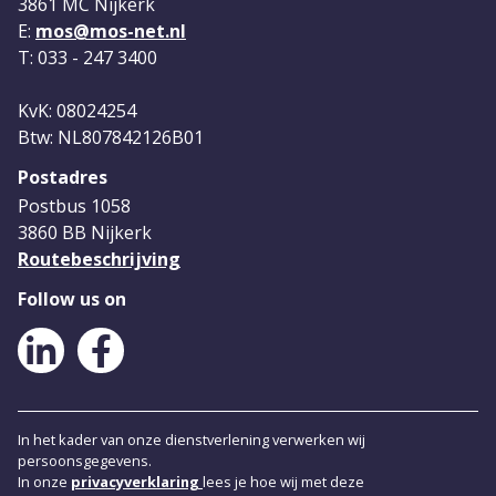
3861 MC Nijkerk
E:
mos@mos-net.nl
T: 033 - 247 3400
KvK: 08024254
Btw: NL807842126B01
Postadres
Postbus 1058
3860 BB Nijkerk
Routebeschrijving
Follow us on
LinkedIn
Facebook
In het kader van onze dienstverlening verwerken wij
persoonsgegevens.
In onze
privacyverklaring
lees je hoe wij met deze